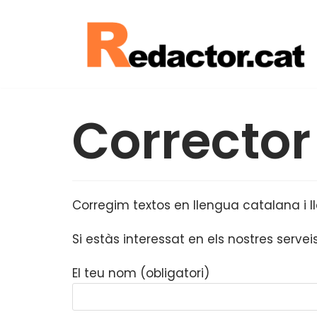
Skip
to
content
Corrector
Corregim textos en llengua catalana i l
Si estàs interessat en els nostres serve
El teu nom (obligatori)