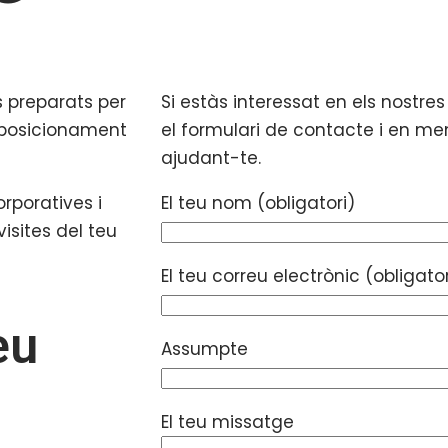
 preparats per
Si estàs interessat en els nostre
 posicionament
el formulari de contacte i en m
ajudant-te.
rporatives i
El teu nom (obligatori)
isites del teu
El teu correu electrònic (obligator
eu
Assumpte
El teu missatge